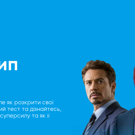
ип
ле як розкрити свої
й тест та дізнайтесь,
суперсилу та як її