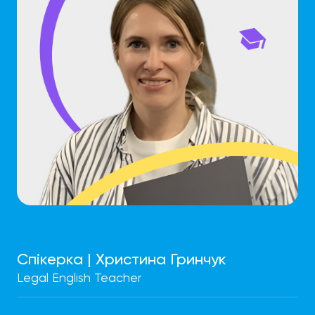
Спікерка | Христина Гринчук
Legal English Teacher