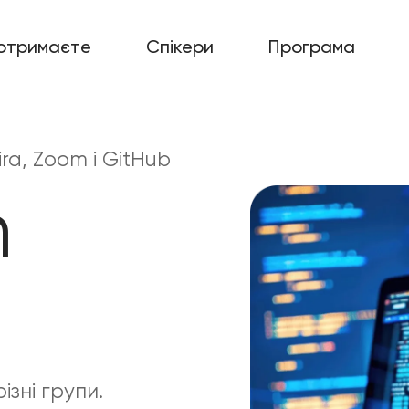
отримаєте
Спікери
Програма
ira, Zoom i GitHub
h
ізні групи.