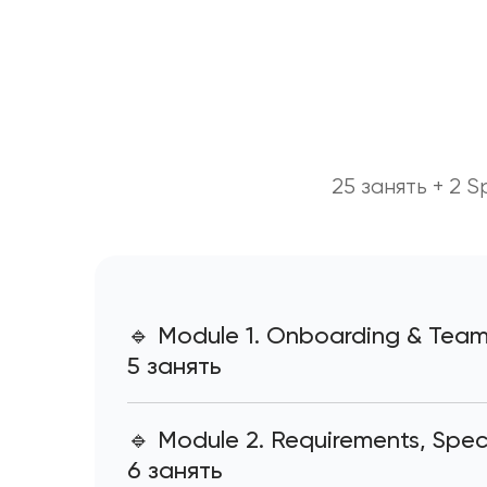
25 занять + 2 S
🔹 Module 1. Onboarding & Team
5 занять
● Lesson 1. Your Professional Identity
● Lesson 2. Project Onboarding English
🔹 Module 2. Requirements, Spe
● Lesson 3. Small Talk That Actually Helps
6 занять
● Lesson 4. First Sprint Integration