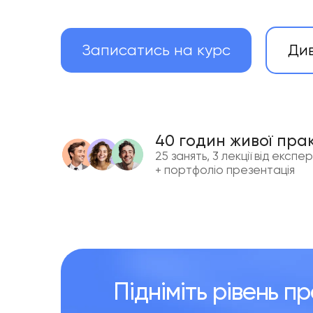
Записатись на курс
Ди
40 годин живої пра
25 занять, 3 лекції від експе
+ портфоліо презентація
Підніміть рівень пр