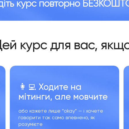
діть курс повторно БЕЗКОШ
Цей курс для вас, якщо
👩‍💻 Ходите на
мітинги, але мовчи
те
або кажете лише “okay” — і хочете
говорити так само впевнено, як
розумієте