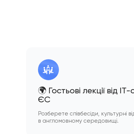
🌍 Гостьові лекції від IT-
Є
С
Розберете співбесіди, культурні ві
в англомовному середовищі.