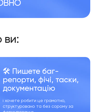
ТОВНО
 в
и
:
🛠️ Пишете баг-
репорти, фічі, таски,
документаці
ю
і хочете робити це грамотно,
структуровано та без сорому за
формулювання