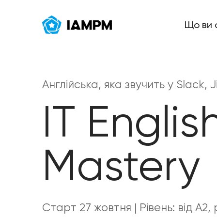
Що ви 
Англійська, яка звучить у Slack, J
IT Englis
Mastery
Старт 27 жовтня | Рівень: від А2, р