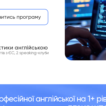
витись програму
ктики англійською
ртів з ЄС, 2 speaking-клуби
офесійної англійської на 1+ рі