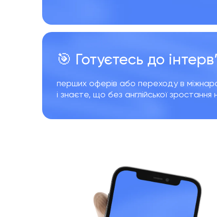
🎯 Готуєтесь до інтерв
перших оферів або переходу в міжнар
і знаєте, що без англійської зростання