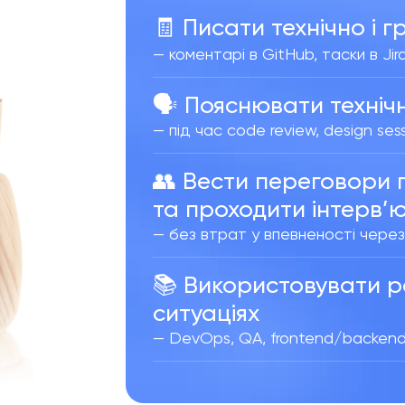
🧾 Писати технічно і 
— коментарі в GitHub, таски в Jir
🗣️ Пояснювати техніч
— під час code review, design ses
👥 Вести переговори пр
та проходити інтерв
’
— без втрат у впевненості через
📚 Використовувати р
ситуація
х
— DevOps, QA, frontend/backend, AP