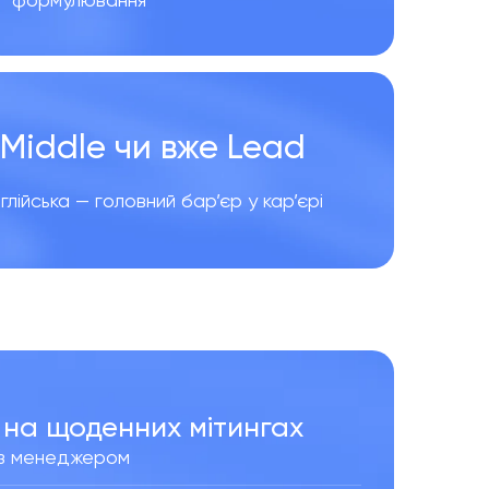
, Middle чи вже Lea
d
лійська — головний бар’єр у кар’єрі
 на щоденних мітинг
ах
1 з менеджером