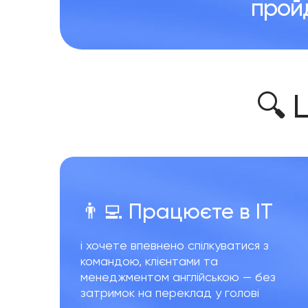
прой
🔍 
👨‍💻 Працюєте в
IT
і хочете впевнено спілкуватися з
командою, клієнтами та
менеджментом англійською — без
затримок на переклад у голові