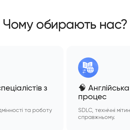
Чому обирають нас?
спеціалістів з
🧠 Англійськ
проце
с
дмінності та роботу
SDLC, технічні міти
справжньому.