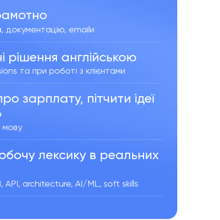
грамотн
о
a, документацію, emailи
ні рішення англійсько
ю
sions та при роботі з клієнтами
о зарплату, пітчити ідеї 
ю
 мову
обочу лексику в реальних 
I, architecture, AI/ML, soft skills