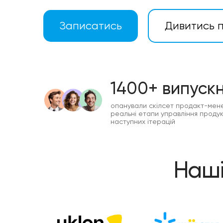
Записатись
Дивитись 
1400+ випускн
опанували скілсет продакт-мен
реальні етапи управління продукт
наступних ітерацій
Наші