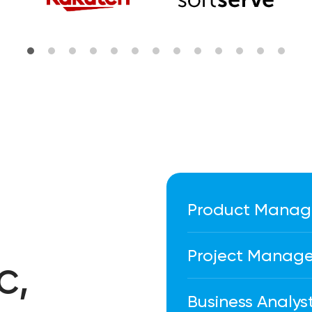
Product Manage
Для старту не потр
основи Python, SQL
Project Manager
с,
Хочете перейти від
до впливу на проду
Business Analys