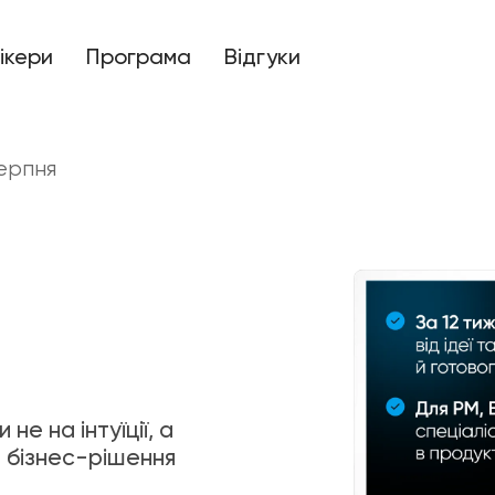
ікери
Програма
Відгуки
серпня
не на інтуїції, а
 бізнес-рішення