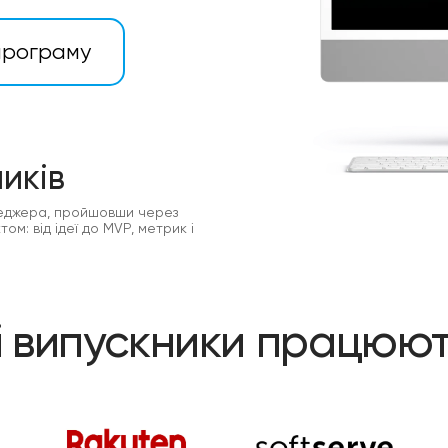
програму
иків
еджера, пройшовши через
ом: від ідеї до MVP, метрик і
 випускники працюют