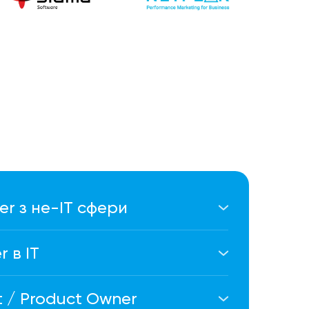
r з не-IT сфери
ібно бути програмістом. Всі
 ви отримаєте під час навчання.
 в IT
 контролю задач, дедлайнів і Jira
кт, roadmap і бізнес-рішення.
t / Product Owner