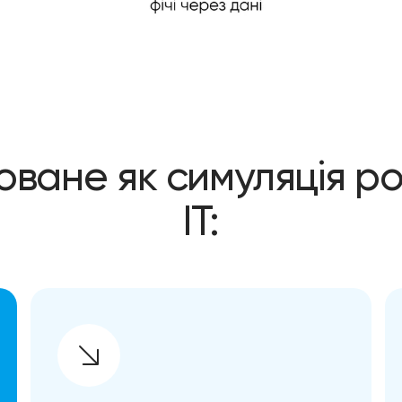
ване як симуляція р
IT: