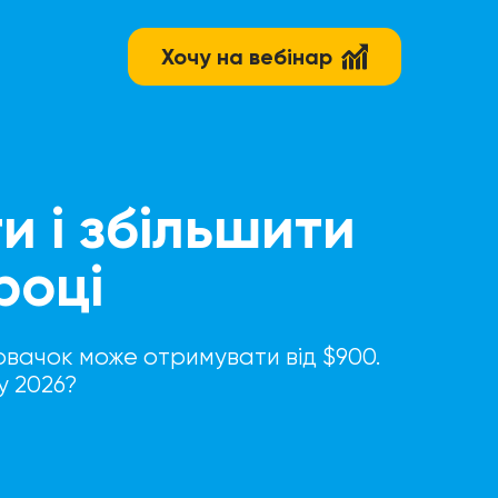
Хочу на вебінар
и і збільшити
році
овачок може отримувати від $900.
у 2026?