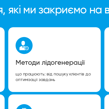
, які ми закриємо на в
Методи лідогенерації
що працюють: від пошуку клієнтів до
оптимізації завдань