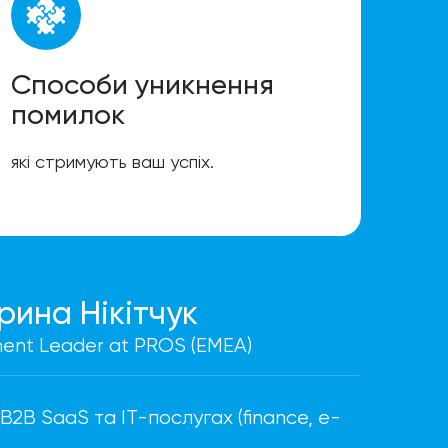
Способи уникнення
помилок
які стримують ваш успіх.
рина Нікітчук
ment Leader at PROS (EMEA)
 B2B SaaS та ІТ-послугах (finance, e-