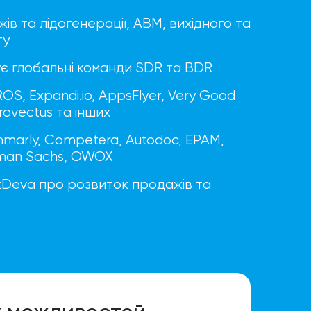
ів та лідогенерації, ABM, вихідного та
гу
є глобальні команди SDR та BDR
OS, Expandi.io, AppsFlyer, Very Good
Provectus та інших
arly, Competera, Autodoc, EPAM,
ldman Sachs, OWOX
zDeva про розвиток продажів та