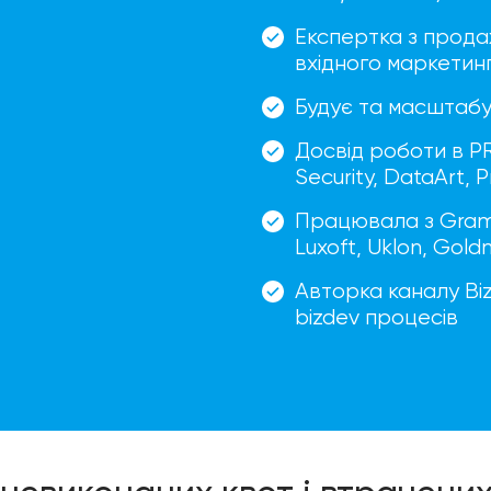
Експертка з продаж
вхідного маркетин
Будує та масштабу
Досвід роботи в PR
Security, DataArt, 
Працювала з Gramm
Luxoft, Uklon, Go
Авторка каналу Bi
bizdev процесів