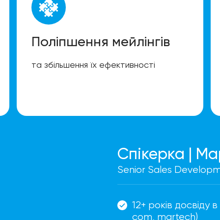
Поліпшення мейлінгів
та збільшення їх ефективності
Спікерка | Ма
Senior Sales Develop
12+ років досвіду в
com, martech)