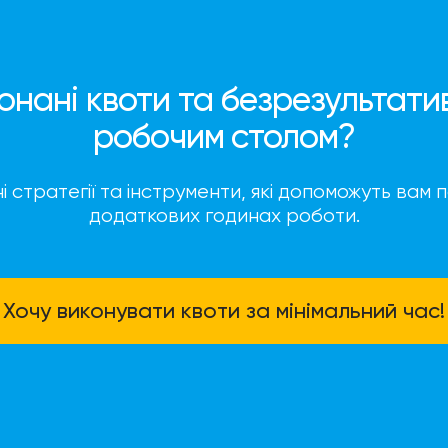
конані квоти та безрезультати
робочим столом?
стратегії та інструменти, які допоможуть вам 
додаткових годинах роботи.
Хочу виконувати квоти за мінімальний час!